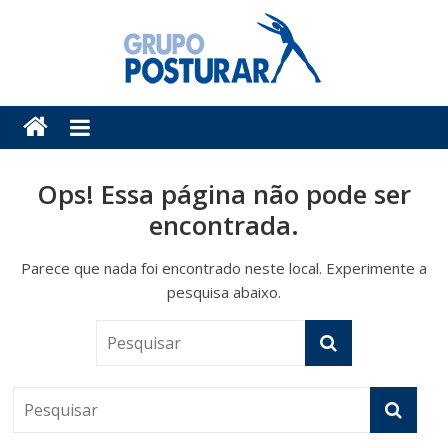
Pular
para
o
conteúdo
Posturar
Blog
do
Ops! Essa página não pode ser
Grupo
encontrada.
Posturar
Parece que nada foi encontrado neste local. Experimente a
pesquisa abaixo.