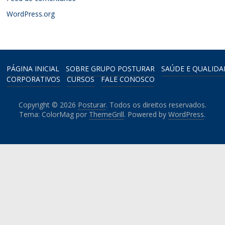
WordPress.org
PÁGINA INICIAL
SOBRE GRUPO POSTURAR
SAÚDE E QUALIDA
CORPORATIVOS
CURSOS
FALE CONOSCO
Copyright © 2026
Posturar
. Todos os direitos reservados.
Tema: ColorMag por
ThemeGrill
. Powered by
WordPress
.