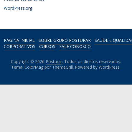
WordPress.org
PÁGINA INICIAL
SOBRE GRUPO POSTURAR
SAÚDE E QUALIDA
CORPORATIVOS
CURSOS
FALE CONOSCO
Copyright © 2026
Posturar
. Todos os direitos reservados.
Tema: ColorMag por
ThemeGrill
. Powered by
WordPress
.