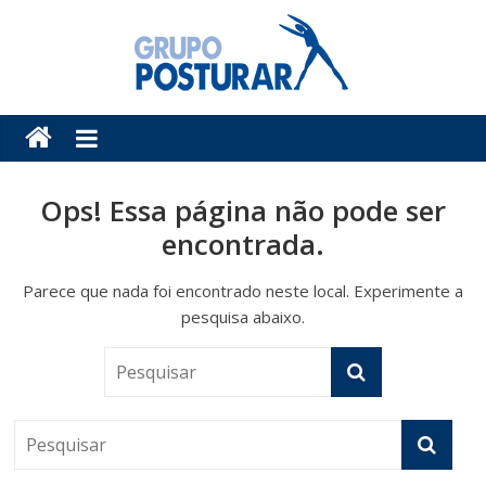
Pular
para
o
conteúdo
Posturar
Blog
do
Ops! Essa página não pode ser
Grupo
encontrada.
Posturar
Parece que nada foi encontrado neste local. Experimente a
pesquisa abaixo.